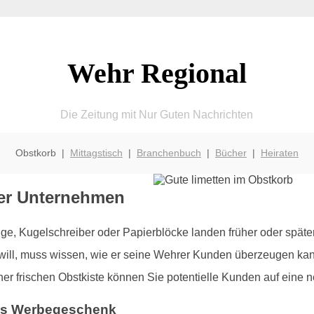
Wehr Regional
Die Zeitung mit Nur Guten Nachrichten
Obstkorb |
Mittagstisch
|
Branchenbuch
|
Bücher
|
Heiraten
er Unternehmen
, Kugelschreiber oder Papierblöcke landen früher oder späte
will, muss wissen, wie er seine Wehrer Kunden überzeugen kan
ner frischen Obstkiste können Sie potentielle Kunden auf eine
ales Werbegeschenk