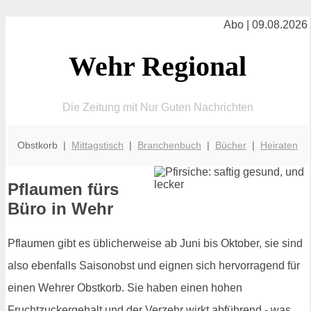
Abo | 09.08.2026
Wehr Regional
Die Zeitung mit Nur Guten Nachrichten
Obstkorb |
Mittagstisch
|
Branchenbuch
|
Bücher
|
Heiraten
Pflaumen fürs
Büro in Wehr
Pflaumen gibt es üblicherweise ab Juni bis Oktober, sie sind
also ebenfalls Saisonobst und eignen sich hervorragend für
einen Wehrer Obstkorb. Sie haben einen hohen
Fruchtzuckergehalt und der Verzehr wirkt abführend - was