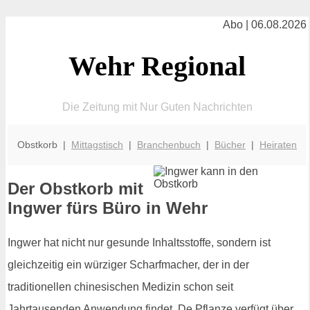
Abo | 06.08.2026
Wehr Regional
Die Zeitung mit Nur Guten Nachrichten
Obstkorb |
Mittagstisch
|
Branchenbuch
|
Bücher
|
Heiraten
Der Obstkorb mit
Ingwer fürs Büro in Wehr
Ingwer hat nicht nur gesunde Inhaltsstoffe, sondern ist
gleichzeitig ein würziger Scharfmacher, der in der
traditionellen chinesischen Medizin schon seit
Jahrtausenden Anwendung findet. De Pflanze verfügt über